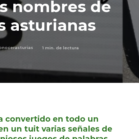
os nombres de
s asturianas
onocerasturias
1
min. de lectura
ha convertido en todo un
en un tuit varias señales de
niosos juegos de palabras.