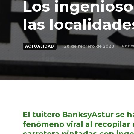
Los ingenios
las localidade
Por
c
28 de febrero de 2020
ACTUALIDAD
El tuitero BanksyAstur se 
fenómeno viral al recopilar 
carretera pintadas con inge