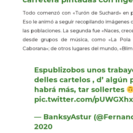
Todo comenzó con «Turón de Suchard» en ple
Eso le animó a seguir recopilando imágenes d
las poblaciones. La segunda fue «Naces, cre
desde grupos de música, como «La Pola R
Caborana»; de otros lugares del mundo, «Blimea
Espublizobos unos trabay
delles cartelos , d’ algún 
habrá más, tar sollertes
pic.twitter.com/pUWGXh
— BanksyAstur (@Fernan
2020