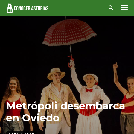
Metrópoli desembarca
en Oviedo