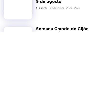
9 de agosto
FIESTAS
5 DE AGOSTO DE 2026
Semana Grande de Gijón
2026: conciertos
gratuitos en Poniente y la
Plaza Mayor del 6 al 14
de agosto
FIESTAS
5 DE AGOSTO DE 2026
Luarca celebra las fiestas
de Nuestra Señora del
Rosario, del 13 al 15 de
agosto
FIESTAS
4 DE AGOSTO DE 2026
Narzana celebra San
Pedrín de la Cueva, del 15