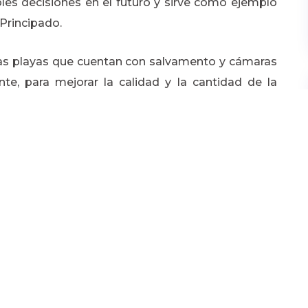
bles decisiones en el futuro y sirve como ejemplo
Principado.
llas playas que cuentan con salvamento y cámaras
te, para mejorar la calidad y la cantidad de la
la Federación Asturiana de Concejos (FACC) para
 las infraestructuras necesarias para la recogida
ublicidad -