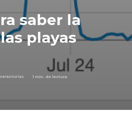
a saber la
las playas
cerasturias
1
min. de lectura