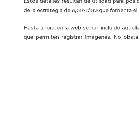
Estos detalles resultan de utilidad para posi
de la estrategia de
open data
que fomenta el 
Hasta ahora, en la web se han incluido aque
que permiten registrar imágenes. No obstan
información se ha alcanzado un acuerdo con 
que los ayuntamientos doten a los arenales de
de imágenes.
- P