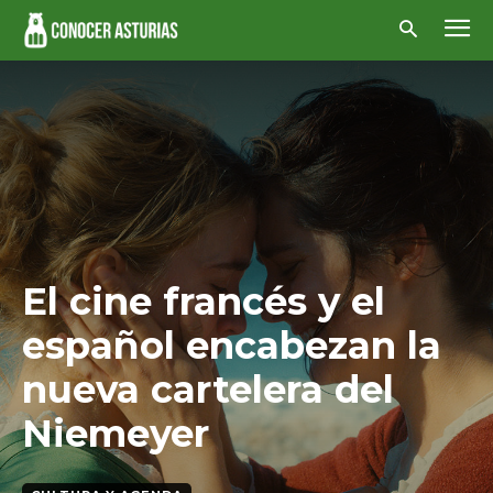
El cine francés y el
español encabezan la
nueva cartelera del
Niemeyer