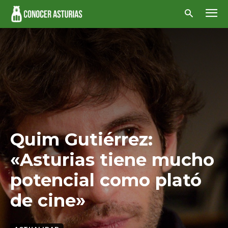
Quim Gutiérrez:
«Asturias tiene mucho
potencial como plató
de cine»