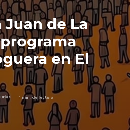
n Juan de La
: programa
guera en El
urias
1
min. de lectura