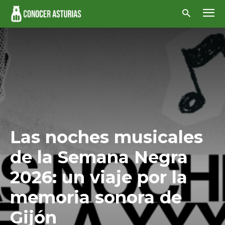
Las noches musicales
de la Semana Negra
2026: un viaje por la
memoria sonora de
Gijón