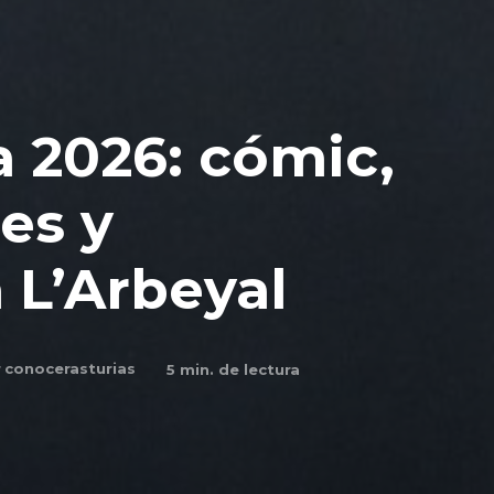
 2026: cómic,
es y
 L’Arbeyal
r
conocerasturias
5
min. de lectura