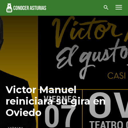
Victor Manuel
reiniciará su gira en
Oviedo