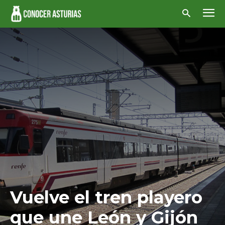
Vuelve el tren playero
que une León y Gijón