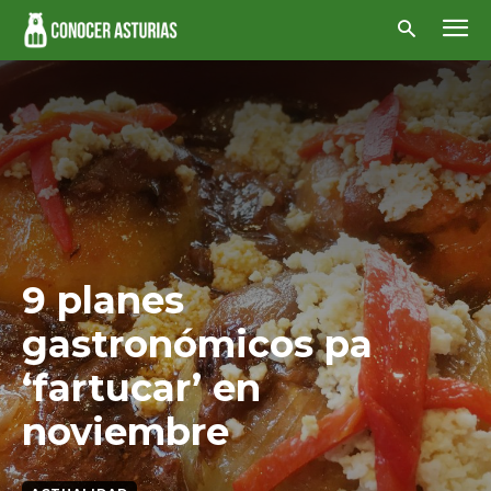
9 planes
gastronómicos pa
‘fartucar’ en
noviembre