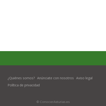
¿Quiénes somos?
Anúnciate con nosotros
Aviso legal
Política de privacidad
© ConocerAsturias.es