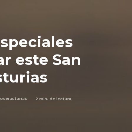
speciales
r este San
sturias
ocerasturias
2
min. de lectura