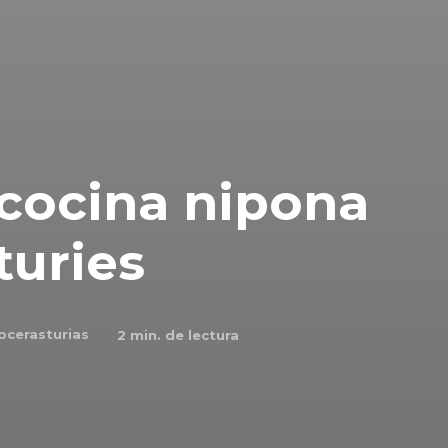
 cocina nipona
turies
ocerasturias
2
min. de lectura