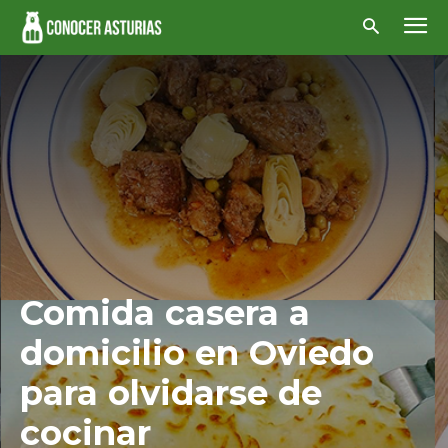
Comida casera a
domicilio en Oviedo
para olvidarse de
cocinar