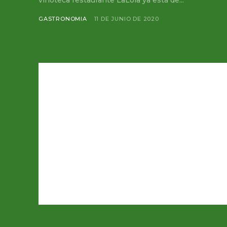
vinoteca restaurante LaLola ya está de...
GASTRONOMIA
11 DE JUNIO DE 2020