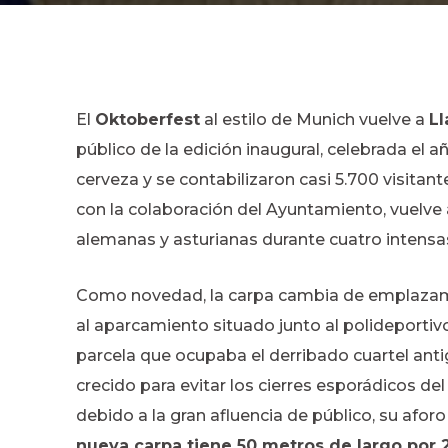
El
Oktoberfest
al estilo de Munich vuelve a
L
público de la edición inaugural, celebrada el a
cerveza y se contabilizaron casi 5.700 visitant
con la colaboración del Ayuntamiento, vuelve a
alemanas y asturianas durante cuatro intensa
Como novedad, la carpa cambia de emplazamien
al aparcamiento situado junto al polideportiv
parcela que ocupaba el derribado cuartel antig
crecido para evitar los cierres esporádicos de
debido a la gran afluencia de público, su af
nueva carpa tiene 50 metros de largo por