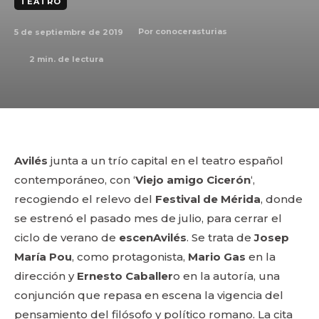
TEATRO
5 de septiembre de 2019
Por
conocerasturias
2
min. de lectura
Avilés
junta a un trío capital en el teatro español
contemporáneo, con ‘
Viejo amigo Cicerón
‘,
recogiendo el relevo del
Festival de Mérida
, donde
se estrenó el pasado mes de julio, para cerrar el
ciclo de verano de
escenAvilés
. Se trata de
Josep
María Pou
, como protagonista,
Mario Gas
en la
dirección y
Ernesto Caballer
o en la autoría, una
conjunción que repasa en escena la vigencia del
pensamiento del filósofo y político romano. La cita