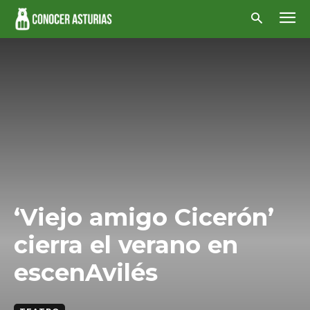
‘Viejo amigo Cicerón’
cierra el verano en
escenAvilés