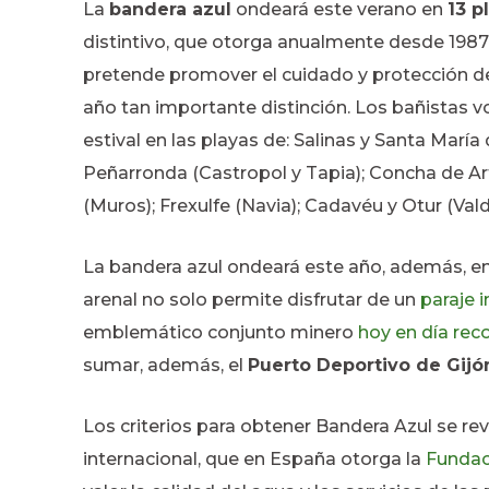
La
bandera azul
ondeará este verano en
13 p
distintivo, que otorga anualmente desde 1987
pretende promover el cuidado y protección de
año tan importante distinción. Los bañistas v
estival en las playas de: Salinas y Santa María 
Peñarronda (Castropol y Tapia); Concha de Ar
(Muros); Frexulfe (Navia); Cadavéu y Otur (Valdé
La bandera azul ondeará este año, además, en l
arenal no solo permite disfrutar de un
paraje 
emblemático conjunto minero
hoy en día re
sumar, además, el
Puerto Deportivo de Gijó
Los criterios para obtener Bandera Azul se re
internacional, que en España otorga la
Fundac