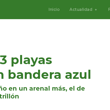
Inicio
Actualidad
13 playas
n bandera azul
año en un arenal más, el de
rillón