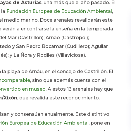
layas de Asturias
, una más que el año pasado. El
 la
Fundación Europea de Educación Ambiental
,
l medio marino. Doce arenales revalidarán este
olverán a encontrarse la enseña en la temporada
del Mar (Castrillón); Arnao (Castropol);
tedo y San Pedro Bocamar (Cudillero); Aguilar
s); y La Ñora y Rodiles (Villaviciosa).
a playa de Arnáu, en el concejo de Castrillón. El
incomparable
, sino que además cuenta con el
convertido en museo
. A estos 13 arenales hay que
n/Xixón
, que revalida este reconocimiento.
visan y consensúan anualmente. Este distintivo
ión Europea de Educación Ambiental
, pone en