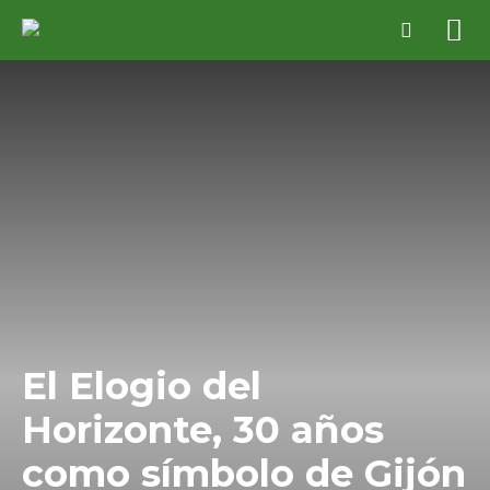
El Elogio del
Horizonte, 30 años
como símbolo de Gijón