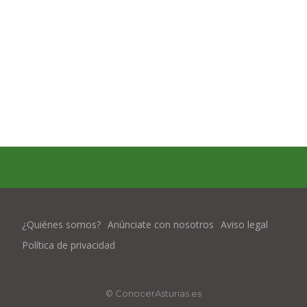
¿Quiénes somos?
Anúnciate con nosotros
Aviso legal
Política de privacidad
© ConocerAsturias.es